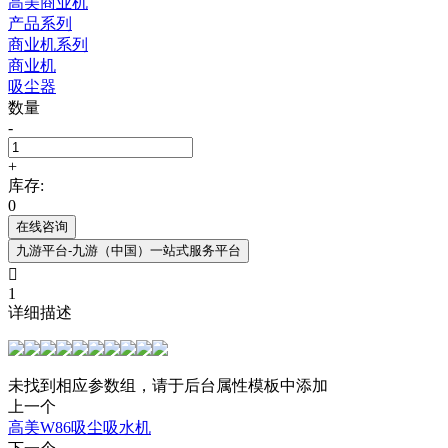
高美商业机
产品系列
商业机系列
商业机
吸尘器
数量
-
+
库存:
0
在线咨询
九游平台-九游（中国）一站式服务平台

1
详细描述
未找到相应参数组，请于后台属性模板中添加
上一个
高美W86吸尘吸水机