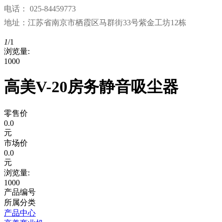
电话： 025-84459773
地址：江苏省南京市栖霞区马群街33号紫金工坊12栋
1
/
1
浏览量:
1000
高美V-20房务静音吸尘器
零售价
0.0
元
市场价
0.0
元
浏览量:
1000
产品编号
所属分类
产品中心