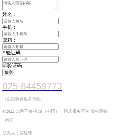
姓名：
手机：
邮箱：
*
验证码：
提交
025-84459773
（全国免费服务热线）
©2022 九游平台-九游（中国）一站式服务平台 版权所有
南京
联系人：吴经理